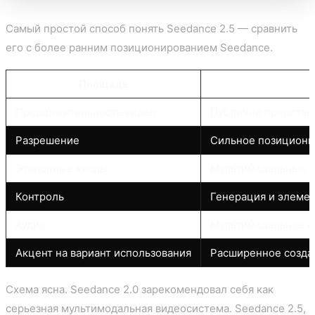
Самый простой способ понять Seedance 2.5 — сравнить
его с более ранним позиционированием Seedance.
Площадь
Продолжительность видео
Публично представ
Разрешение
Сильное позиционир
Эталонные входы
Мультимодальные с
Контроль
Генерация и элемен
Аудио
Мультимодальное н
Акцент на вариант использования
Расширенное созда
Схема ясна. Seedance 2.0 зарекомендовал себя как
серьезная мультимодальная видеосистема. Seedance 2.5,