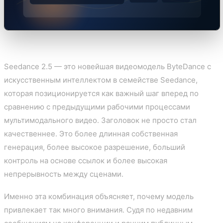
Seedance 2.5 — это новейшая видеомодель ByteDance с
искусственным интеллектом в семействе Seedance,
которая позиционируется как важный шаг вперед по
сравнению с предыдущими рабочими процессами
мультимодального видео. Заголовок не просто стал
качественнее. Это более длинная собственная
генерация, более высокое разрешение, больший
контроль на основе ссылок и более высокая
непрерывность между сценами.
Именно эта комбинация объясняет, почему модель
привлекает так много внимания. Судя по недавним