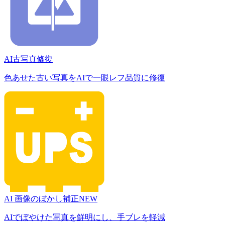
AI古写真修復
色あせた古い写真をAIで一眼レフ品質に修復
AI 画像のぼかし補正
NEW
AIでぼやけた写真を鮮明にし、手ブレを軽減