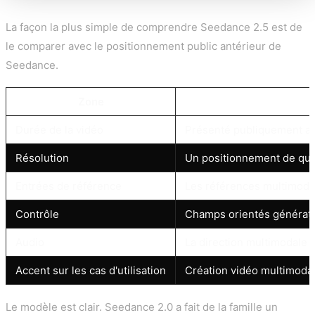
La façon la plus simple de comprendre Seedance 2.5 est de
le comparer avec le positionnement public antérieur de
Seedance.
Zone
Durée de la vidéo
Présenté publiquement aut
Résolution
Un positionnement de qual
Entrées de référence
Les références multimodale
Contrôle
Champs orientés générati
Audio
La direction multimodale s
Accent sur les cas d'utilisation
Création vidéo multimoda
Le modèle est clair. Seedance 2.0 a fait de la famille un