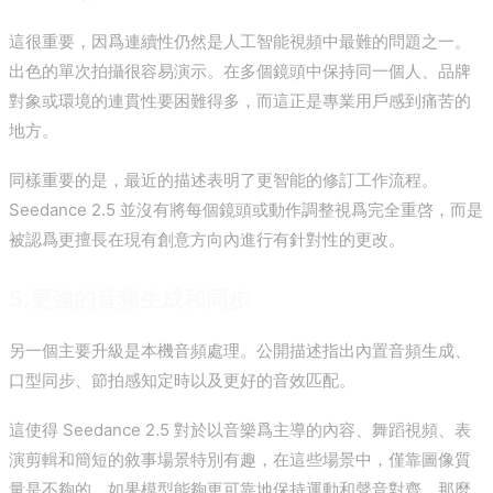
這很重要，因爲連續性仍然是人工智能視頻中最難的問題之一。
出色的單次拍攝很容易演示。在多個鏡頭中保持同一個人、品牌
對象或環境的連貫性要困難得多，而這正是專業用戶感到痛苦的
地方。
同樣重要的是，最近的描述表明了更智能的修訂工作流程。
Seedance 2.5 並沒有將每個鏡頭或動作調整視爲完全重啓，而是
被認爲更擅長在現有創意方向內進行有針對性的更改。
5.更強的音頻生成和同步
另一個主要升級是本機音頻處理。公開描述指出內置音頻生成、
口型同步、節拍感知定時以及更好的音效匹配。
這使得 Seedance 2.5 對於以音樂爲主導的內容、舞蹈視頻、表
演剪輯和簡短的敘事場景特別有趣，在這些場景中，僅靠圖像質
量是不夠的。如果模型能夠更可靠地保持運動和聲音對齊，那麼