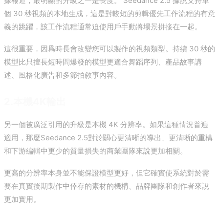
據報道，最明顯的升級之一是長度。 Seedance 2.5 據說支持單
個 30 秒視頻的本地生成，這是對較短的剪輯優先工作流程的有意
義的跳躍，該工作流程通常迫使用戶手動將場景拼接在一起。
這很重要，因爲時長會改變您可以製作的視頻類型。持續 30 秒的
模型比只擅長短時間爆發的模型更適合舞蹈序列、產品​​故事講
述、風格化廣告和多節拍敘事內容。
2.本機4K輸出
另一個被廣泛引用的升級是本機 4K 分辨率。如果這種情況普遍
適用，那麼Seedance 2.5對於關心更清晰的導出、更清晰的重構
和下游編輯中更少的質量損失的商業團隊來說更加相關。
更高的分辨率本身並不能保證模型更好，但它確實使系統對於需
要在真實後期製作中倖存的素材的機構、品牌團隊和創作者來說
更加實用。