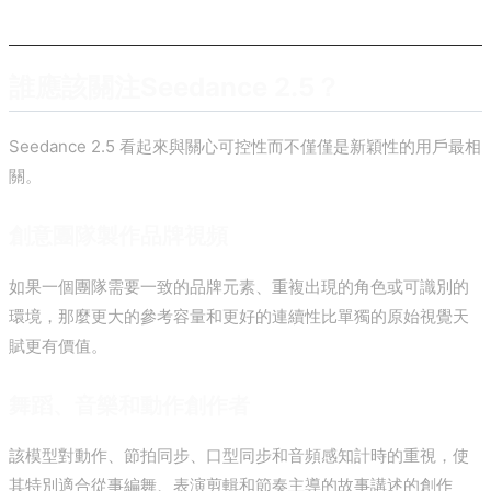
誰應該關注Seedance 2.5？
Seedance 2.5 看起來與關心可控性而不僅僅是新穎性的用戶最相
關。
創意團隊製作品牌視頻
如果一個團隊需要一致的品牌元素、重複出現的角色或可識別的
環境，那麼更大的參考容量和更好的連續性比單獨的原始視覺天
賦更有價值。
舞蹈、音樂和動作創作者
該模型對動作、節拍同步、口型同步和音頻感知計時的重視，使
其特別適合從事編舞、表演剪輯和節奏主導的故事講述的創作