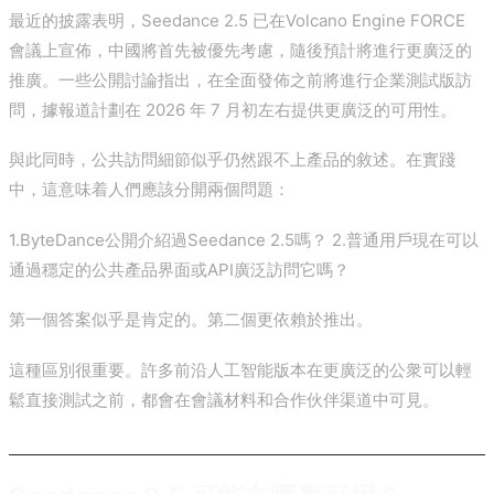
最近的披露表明，Seedance 2.5 已在Volcano Engine FORCE
會議上宣佈，中國將首先被優先考慮，隨後預計將進行更廣泛的
推廣。一些公開討論指出，在全面發佈之前將進行企業測試版訪
問，據報道計劃在 2026 年 7 月初左右提供更廣泛的可用性。
與此同時，公共訪問細節似乎仍然跟不上產品的敘述。在實踐
中，這意味着人們應該分開兩個問題：
1.ByteDance公開介紹過Seedance 2.5嗎？ 2.普通用戶現在可以
通過穩定的公共產品界面或API廣泛訪問它嗎？
第一個答案似乎是肯定的。第二個更依賴於推出。
這種區別很重要。許多前沿人工智能版本在更廣泛的公衆可以輕
鬆直接測試之前，都會在會議材料和合作伙伴渠道中可見。