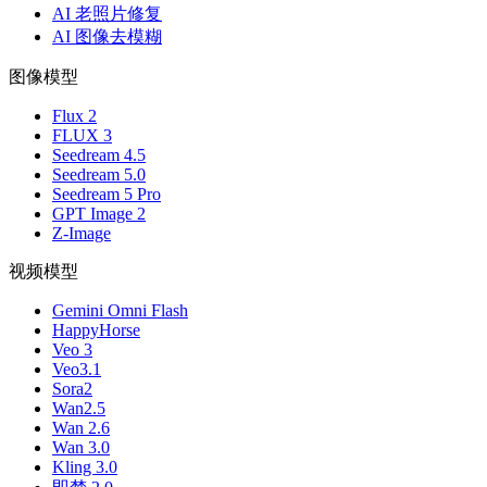
AI 老照片修复
AI 图像去模糊
图像模型
Flux 2
FLUX 3
Seedream 4.5
Seedream 5.0
Seedream 5 Pro
GPT Image 2
Z-Image
视频模型
Gemini Omni Flash
HappyHorse
Veo 3
Veo3.1
Sora2
Wan2.5
Wan 2.6
Wan 3.0
Kling 3.0