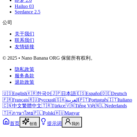
即梦 2.0
Hailuo 03
Seedance 2.5
公司
关于我们
联系我们
友情链接
© 2025 • Nano Banana ORG 保留所有权利。
隐私政策
服务条款
退款政策
🇺🇸
English
🇰🇷
한국어
🇯🇵
日本語
🇪🇸
Español
🇩🇪
Deutsch
🇫🇷
Français
🇷🇺
Русский
🇸🇦
العربية
🇵🇹
Português
🇮🇹
Italiano
🇨🇳
中文
繁體中文
🇹🇷
Türkçe
🇻🇳
Tiếng Việt
🇳🇱
Nederlands
🇹🇭
ภาษาไทย
🇵🇱
Polski
🇭🇺
Magyar
首页
提示词
创造
我的