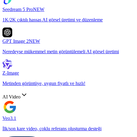
Seedream 5 Pro
NEW
1K/2K çıktılı hassas AI görsel üretimi ve düzenleme
GPT Image 2
NEW
Neredeyse mükemmel metin görüntülemeli AI görsel üretimi
Z-Image
Metinden görüntüye, uygun fiyatlı ve hızlı!
AI Video
Veo3.1
İlk/son kare video, çoklu referans oluşturma desteği