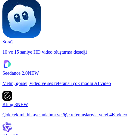
Sora2
10 ve 15 saniye HD video oluşturma desteği
Seedance 2.0
NEW
Metin, görsel, video ve ses referanslı çok modlu AI video
Kling 3
NEW
Çok çekimli hikaye anlatımı ve öğe referanslarıyla yerel 4K video