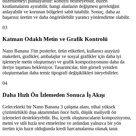
düzenlemeyi planlayabilir: konuyu belirleyebilir, düzen
kısıtlamalarını ayırabilir, hangi alanların değişmesi gerektiğini
anlayabilir ve korunan bölgeleri sabit tutabilir. Sonuç, daha az
başarısız üretim ve daha öngörülebilir yaratıcı yönlendirme olabilir.
03
Katman Odaklı Metin ve Grafik Kontrolü
Nano Banana 3'ün posterler, ürün etiketleri, kullanıcı arayüzü
maketleri, grafikler, ambalajlar ve sosyal grafikler için daha iyi
işlemeyle metin oluşturmayı ve grafik kompozisyonunu daha da
ileriye taşıması bekleniyor. Tasarımcılar, tüm görseli yeniden
oluşturmadan daha temiz tipografi değişiklikleri isteyebilirler.
04
Daha Hızlı Ön İzlemeden Sonuca İş Akışı
Gelecekteki bir Nano Banana 3 çalışma alanı, nihai yüksek
çözünürlüklü dışa aktarımdan önce hızlı, düşük maliyetli ön
izlemeleri destekleyebilir. Bu, içerik oluşturucuların kompozisyonu,
metni ve stili hızla test etmelerine ve ardından yalnızca bir yön
üretim için hazır olduğunda kredi harcamalarına olanak tanır.