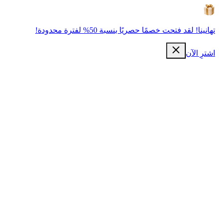
تهانينا! لقد فتحت خصمًا حصريًا بنسبة 50% لفترة محدودة!
اشترِ الآن