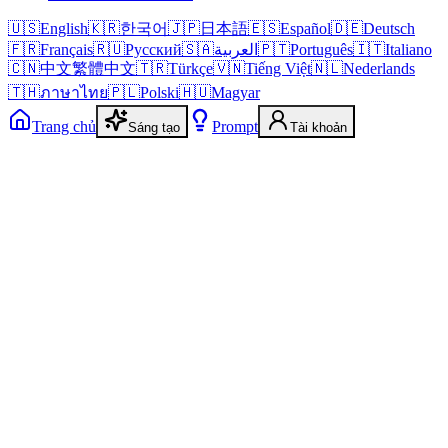
🇺🇸
English
🇰🇷
한국어
🇯🇵
日本語
🇪🇸
Español
🇩🇪
Deutsch
🇫🇷
Français
🇷🇺
Русский
🇸🇦
العربية
🇵🇹
Português
🇮🇹
Italiano
🇨🇳
中文
繁體中文
🇹🇷
Türkçe
🇻🇳
Tiếng Việt
🇳🇱
Nederlands
🇹🇭
ภาษาไทย
🇵🇱
Polski
🇭🇺
Magyar
Trang chủ
Prompt
Sáng tạo
Tài khoản