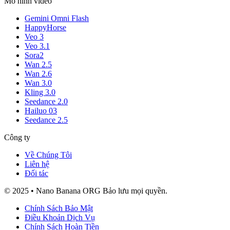
Mô hình video
Gemini Omni Flash
HappyHorse
Veo 3
Veo 3.1
Sora2
Wan 2.5
Wan 2.6
Wan 3.0
Kling 3.0
Seedance 2.0
Hailuo 03
Seedance 2.5
Công ty
Về Chúng Tôi
Liên hệ
Đối tác
© 2025 • Nano Banana ORG Bảo lưu mọi quyền.
Chính Sách Bảo Mật
Điều Khoản Dịch Vụ
Chính Sách Hoàn Tiền