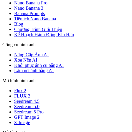
Nano Banana Pro
Nano Banana 3
Banana Prompts
Tiện ích Nano Banana
Blog
Chương Trình Giới Thiệu
Kế Hoạch Hành Động Khí Hậu
Công cụ hình ảnh
Nâng Cấp Ảnh AI
Xóa Nền AI
Khôi phục ảnh cũ bằng AI
Làm nét ảnh bằng AI
Mô hình hình ảnh
Flux 2
FLUX 3
Seedream 4.5
Seedream 5.0
Seedream 5 Pro
GPT Image 2
Z-Image